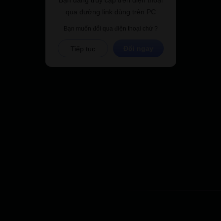
Xổ số Miền Bắc
qua đường link dùng trên PC
Bạn muốn đổi qua điện thoại chứ ?
Đổi ngay
Tiếp tục